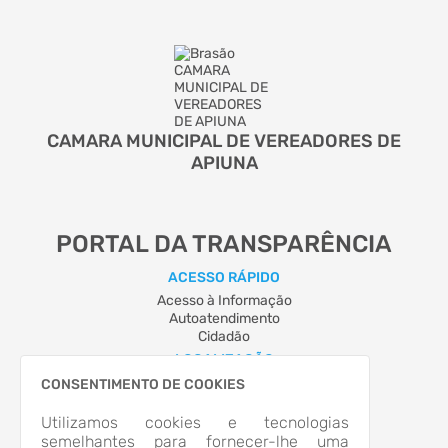
CAMARA MUNICIPAL DE VEREADORES DE
APIUNA
PORTAL DA TRANSPARÊNCIA
ACESSO RÁPIDO
Acesso à Informação
Autoatendimento
Cidadão
LOCALIZAÇÃO
RUA PONTA GROSSA, Nº 93, CENTRO
CONSENTIMENTO DE COOKIES
Apiúna/SC
CEP: 89.135-000
Utilizamos cookies e tecnologias
Abrir no Mapa
semelhantes para fornecer-lhe uma